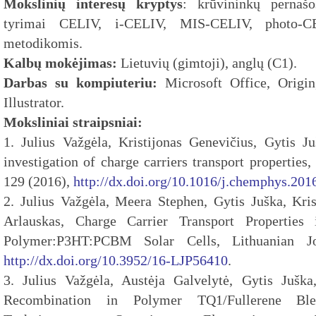
Mokslinių interesų kryptys
: krūvininkų pernašo
tyrimai CELIV, i-CELIV, MIS-CELIV, photo-
metodikomis.
Kalbų mokėjimas:
Lietuvių (gimtoji), anglų (C1).
Darbas su kompiuteriu:
Microsoft Office, Origi
Illustrator.
Moksliniai straipsniai:
1. Julius Važgėla, Kristijonas Genevičius, Gytis J
investigation of charge carriers transport propertie
129 (2016),
http://dx.doi.org/10.1016/j.chemphys.201
2. Julius Važgėla, Meera Stephen, Gytis Juška, Kris
Arlauskas, Charge Carrier Transport Properties
Polymer:P3HT:PCBM Solar Cells, Lithuanian Jo
http://dx.doi.org/10.3952/16-LJP56410
.
3. Julius Važgėla, Austėja Galvelytė, Gytis Jušk
Recombination in Polymer TQ1/Fullerene Ble