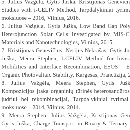
5. Julius Važgėla, Gytis Juška, Kristijonas Geneviči
Studies with i-CELIV Method, Tarpdalykiniai tyrimai
moksluose – 2016, Vilnius, 2016.
6. Julius Važgėla, Gytis Juška, Low Band Gap 
Heterojunction Solar Cells Investigated by MIS-C
Materials and Nanotechnologies, Vilnius, 2015.
7. Kristijonas Genevičius, Nerijus Nekrašas, Gytis Ju
Juška, Meera Stephen, I-CELIV Method for Invest
Mobilities and Interface Recombination, ESOS –
Organic Photovaltaic Stability, Kargesas, Prancūzija, 
8. Julius Važgėla, Meera Stephen, Gytis Juška
Kompozicijos įtaka organinių tūrinės heterosandūro
judriui bei rekombinacijai, Tarpdalykiniai tyrimai
moksluose – 2014, Vilnius, 2014.
9. Meera Stephen, Julius Važgėla, Kristijonas Gene
Gytis Juška, Charge Transport in Binary & Ternary