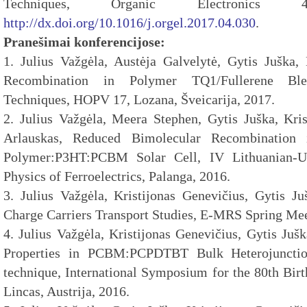
Techniques, Organic Electronics
http://dx.doi.org/10.1016/j.orgel.2017.04.030
.
Pranešimai konferencijose:
1. Julius Važgėla, Austėja Galvelytė, Gytis Jušk
Recombination in Polymer TQ1/Fullerene Ble
Techniques, HOPV 17, Lozana, Šveicarija, 2017.
2. Julius Važgėla, Meera Stephen, Gytis Juška, Kris
Arlauskas, Reduced Bimolecular Recombination 
Polymer:P3HT:PCBM Solar Cell, IV Lithuanian-Uk
Physics of Ferroelectrics, Palanga, 2016.
3. Julius Važgėla, Kristijonas Genevičius, Gytis J
Charge Carriers Transport Studies, E-MRS Spring Meet
4. Julius Važgėla, Kristijonas Genevičius, Gytis Juš
Properties in PCBM:PCPDTBT Bulk Heterojunctio
technique, International Symposium for the 80th Birt
Lincas, Austrija, 2016.