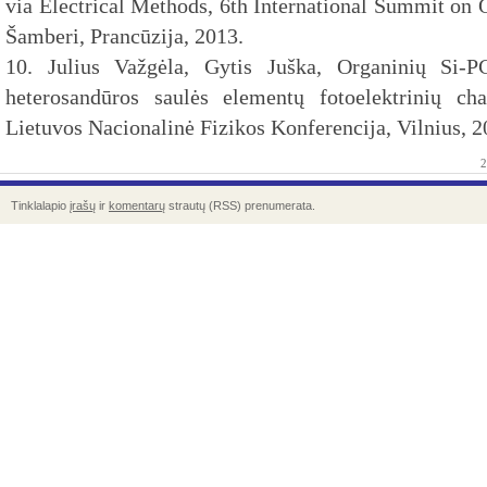
via Electrical Methods, 6th International Summit on 
Šamberi, Prancūzija, 2013.
10. Julius Važgėla, Gytis Juška, Organinių Si
heterosandūros saulės elementų fotoelektrinių char
Lietuvos Nacionalinė Fizikos Konferencija, Vilnius, 2
2
Tinklalapio
įrašų
ir
komentarų
strautų (RSS) prenumerata.