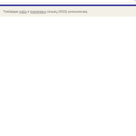
Tinklalapio
įrašų
ir
komentarų
strautų (RSS) prenumerata.