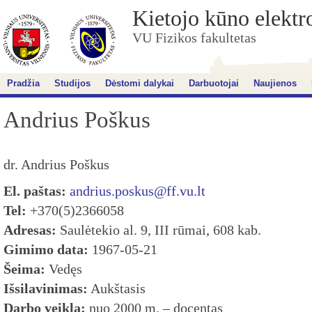
Kietojo kūno elektr
VU Fizikos fakultetas
Pradžia
Studijos
Dėstomi dalykai
Darbuotojai
Naujienos
Andrius Poškus
dr. Andrius Poškus
El. paštas:
andrius.poskus@ff.vu.lt
Tel:
+370(5)2366058
Adresas:
Saulėtekio al. 9, III rūmai, 608 kab.
Gimimo data:
1967-05-21
Šeima:
Vedęs
Išsilavinimas:
Aukštasis
Darbo veikla:
nuo 2000 m. – docentas