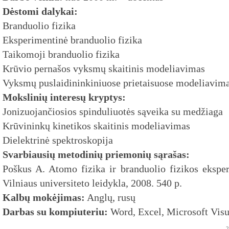
Dėstomi dalykai:
Branduolio fizika
Eksperimentinė branduolio fizika
Taikomoji branduolio fizika
Krūvio pernašos vyksmų skaitinis modeliavimas
Vyksmų puslaidininkiniuose prietaisuose modeliavim
Mokslinių interesų kryptys:
Jonizuojančiosios spinduliuotės sąveika su medžiaga
Krūvininkų kinetikos skaitinis modeliavimas
Dielektrinė spektroskopija
Svarbiausių metodinių priemonių sąrašas:
Poškus A. Atomo fizika ir branduolio fizikos eksper
Vilniaus universiteto leidykla, 2008. 540 p.
Kalbų mokėjimas:
Anglų, rusų
Darbas su kompiuteriu:
Word, Excel, Microsoft Visu
2