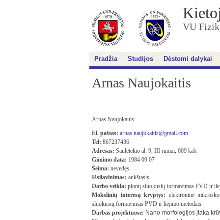
Kieto
VU Fizik
Pradžia
Studijos
Dėstomi dalykai
Arnas Naujokaitis
Arnas Naujokaitis
El. paštas:
arnas.naujokaitis@gmail.com
Tel:
867237436
Adresas:
Saulėtekio al. 9, III rūmai, 009 kab.
Gimimo data:
1984 09 07
Šeima:
nevedęs
Išsilavinimas:
aukštasis
Darbo veikla:
plonų sluoknsių formavimas PVD ir lie
Mokslinių interesų kryptys:
elektroninė mikroskop
sluoknsių formavimas PVD ir liejimo metodais.
Darbas projektuose:
Nano-morfologijos įtaka krū