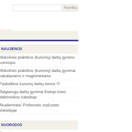
NAUJIENOS
Mokslinės praktikos (kursinių) darbų gynimo
komisijos
Mokslinės praktikos (kursinių) darbų gynimai
bakalaurams ir magistrantams
Paskelbtos kursinių darbų temos !!!
Baigiamųjų darbų gynimai Kietojo kūno
elektronikos katedroje
Akademinės/ Profesinės stažuotės
Vokietijoje
NUORODOS