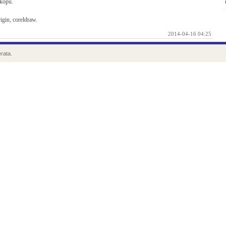
skopu.
igin, coreldraw.
2014-04-16 04:25
rata.