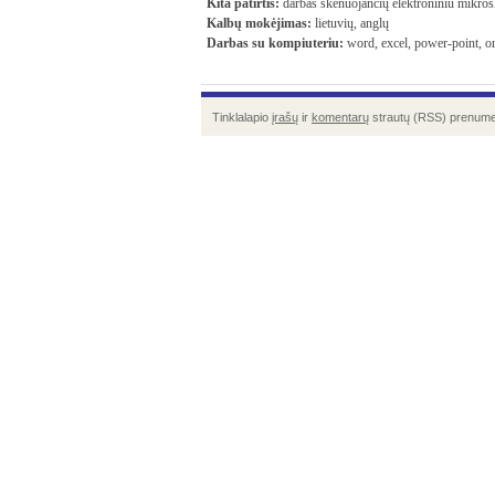
Kita patirtis:
darbas skenuojančių elektroniniu mikro
Kalbų mokėjimas:
lietuvių, anglų
Darbas su kompiuteriu:
word, excel, power-point, or
Tinklalapio
įrašų
ir
komentarų
strautų (RSS) prenume