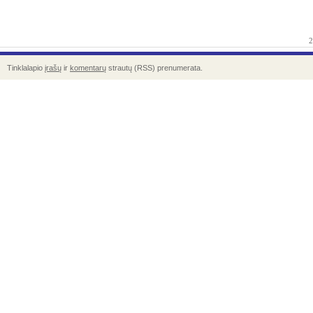
2
Tinklalapio
įrašų
ir
komentarų
strautų (RSS) prenumerata.