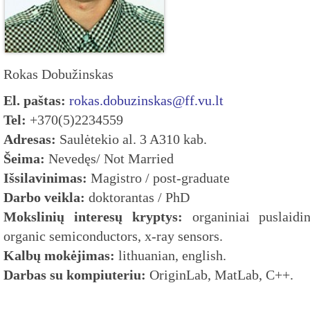
Rokas Dobužinskas
El. paštas:
rokas.dobuzinskas@ff.vu.lt
Tel:
+370(5)2234559
Adresas:
Saulėtekio al. 3 A310 kab.
Šeima:
Nevedęs/ Not Married
Išsilavinimas:
Magistro / post-graduate
Darbo veikla:
doktorantas / PhD
Mokslinių interesų kryptys:
organiniai puslaidin
organic semiconductors, x-ray sensors.
Kalbų mokėjimas:
lithuanian, english.
Darbas su kompiuteriu:
OriginLab, MatLab, C++.