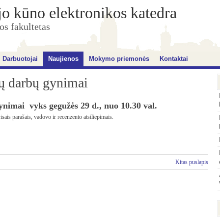
jo kūno elektronikos katedra
os fakultetas
Darbuotojai
Naujienos
Mokymo priemonės
Kontaktai
jų darbų gynimai
nimai vyks gegužės 29 d., nuo 10.30 val.
visais parašais, vadovo ir recenzento atsiliepimais.
Kitas puslapis