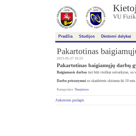
Kieto
VU Fizik
Pradžia
Studijos
Dėstomi dalykai
Pakartotinas baigiamų
2015-05-27 10:23
Pakartotinas baigiamųjų darbų gy
Baigiamasis darbas
turi būti visiškai sutvarkytas, su 
Darbo pristatymui
su skaidrėmis skiriama iki 10 min.
Kategorijos:
Naujienos
Ankstesnis puslapis