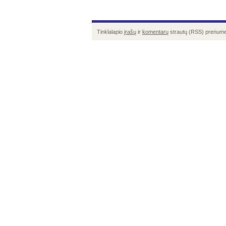
Tinklalapio
įrašų
ir
komentarų
strautų (RSS) prenume