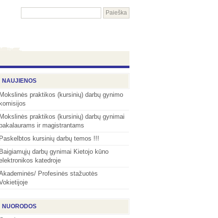
NAUJIENOS
Mokslinės praktikos (kursinių) darbų gynimo
komisijos
Mokslinės praktikos (kursinių) darbų gynimai
bakalaurams ir magistrantams
Paskelbtos kursinių darbų temos !!!
Baigiamųjų darbų gynimai Kietojo kūno
elektronikos katedroje
Akademinės/ Profesinės stažuotės
Vokietijoje
NUORODOS